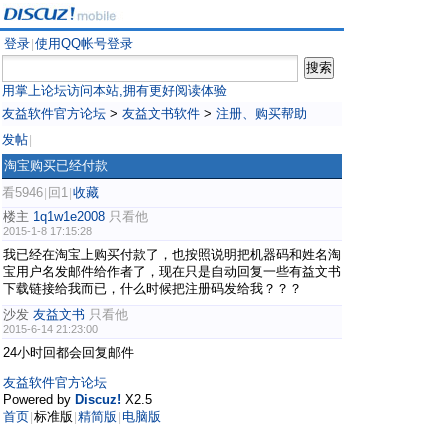
登录
使用QQ帐号登录
|
用掌上论坛访问本站,拥有更好阅读体验
友益软件官方论坛
>
友益文书软件
>
注册、购买帮助
发帖
|
淘宝购买已经付款
看5946
回1
收藏
|
|
楼主
1q1w1e2008
只看他
2015-1-8 17:15:28
我已经在淘宝上购买付款了，也按照说明把机器码和姓名淘
宝用户名发邮件给作者了，现在只是自动回复一些有益文书
下载链接给我而已，什么时候把注册码发给我？？？
沙发
友益文书
只看他
2015-6-14 21:23:00
24小时回都会回复邮件
友益软件官方论坛
Powered by
Discuz!
X2.5
首页
标准版
精简版
电脑版
|
|
|